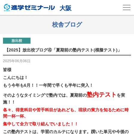
大阪
校舎ブログ
放出校
【2025】放出校ブログ④「夏期前の塾内テスト(模擬テスト)」
2025年06月06日
皆様
こんにちは！
もう今年も6月！！一年間で早くも半年に突入！
塾内テスト
そのようなタイミングで塾内では、夏期前の
を実
施！！
各々、得意科目や苦手科目があれども、現状の実力を知るために時
間一杯一杯、
集中して全力で取り組んでいました！！
この塾内テストは、学習のカルテになります。躓いた単元や今後の