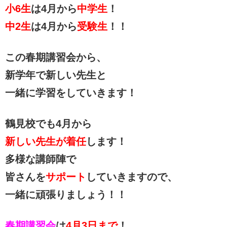
小6生
は4月から
中学生
！
中2生
は4月から
受験生
！！
この春期講習会から、
新学年で新しい先生と
一緒に学習をしていきます！
鶴見校でも4月から
新しい先生が着任
します！
多様な講師陣で
皆さんを
サポート
していきますので、
一緒に頑張りましょう！！
春期講習会
は
4月3日まで
！