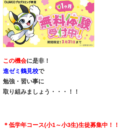
この機会
に是非！
進ゼミ鶴見校
で
勉強・習い事に
取り組みましょう・・・！！
＊低学年コース(小1～小3生)生徒募集中！！