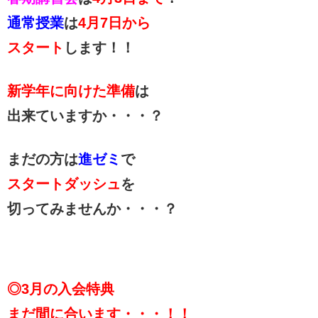
通常授業
は
4月7日から
スタート
します！！
新学年に向けた準備
は
出来ていますか・・・？
まだの方は
進ゼミ
で
スタートダッシュ
を
切ってみませんか・・・？
◎3月の入会特典
まだ間に合います・・・！！