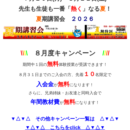
先生も生徒も一番「
熱く
」なる
夏
！
夏
期講習会
２０２６
\
\
\
\
８
月度キャンペーン
/
/
/
/
無料
期間中１回の
体験授業が受講できます！
１０
８月３１日までのご入会の方、先着
名限定で
入会金
無料
が
になります！
さらに、兄弟姉妹・お友達と同時入会で
年間教材費
無料
が
になります！
▼△▼△ その他キャンペーン一覧は △▼△▼
▼△▼△
こちらをclick △▼△▼