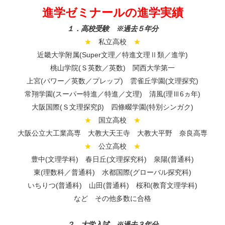
進学ゼミナールの進学実績
１．高校受験 ※過去５年分
★
私立高校
★
近畿大学附属(Super文理／特進文理Ⅱ類／進学)
桃山学院(Ｓ英数／英数) 関西大学第一
上宮(パワー／英数／プレップ) 雲雀丘学園(文理探究)
常翔学園(スーパー特進／特進／文理) 清風(理Ⅲ6ヵ年)
大阪国際(Ｓ文理探究β) 四條畷学園(特別シンガク)
★
国立高校
★
大阪公立大工業高専 大教大天王寺 大教大平野 奈良高専
★
公立高校
★
豊中(文理学科) 春日丘(文理探究科) 泉陽(普通科)
東(理数科／普通科) 水都国際(グローバル探究科)
いちりつ(普通科) 山田(普通科) 桜和(教育文理学科)
など その他多数に合格
２．大学入試 ※過去３年分