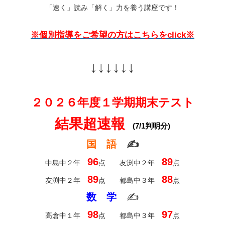
「速く」読み「解く」力を養う講座です！
※個別指導をご希望の方はこちらをclick※
↓↓↓↓↓↓
２０２６年度１学期期末テスト
結果超速報
(7/1判明分)
国 語
✍
96
89
中島中２年
点 友渕中２年
点
89
88
友渕中２年
点 都島中３年
点
数 学
✍
98
97
高倉中１年
点 都島中３年
点