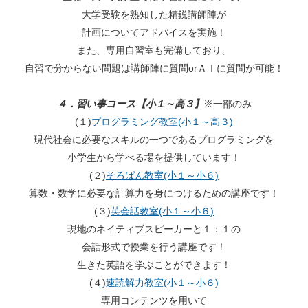
大学受験を熟知した精鋭講師陣が
計画について
アドバ
イスを実施！
また、専用自習室も完備しており、
自習で分からない問題は講師陣に質問orＡＩに質問が可能！
４．習い事コース【小１～高３】
※一部のみ
(１)
プログラミング教室(小１～高３)
現代社会に必要なスキルの一つであるプログラミングを
小学生から学べる場を提供しています！
(２)
そろばん教室(小１～小６)
算数・数学に必要な計算力を身につけるための講座です！
(３)
英会話教室(小１～小６)
現地のネイティブスピーカーと１：１の
会話形式で授業を行う講座です！
生きた英語を学ぶことができます！
(４)
速読解力教室(小１～小６)
専用コンテンツを用いて