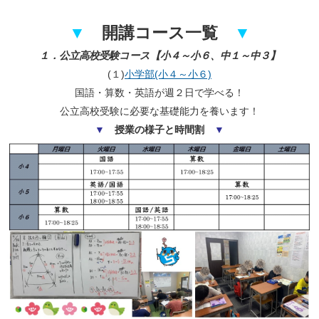
▼
開講コース一覧
▼
１．公立高校受験コース【小４～小６、中１～中３】
(１)
小学部(小４～小６)
国語・算数・英語が週２日で学べる！
公立高校受験に必要な基礎能力を養います！
▼
授業の様子と時間割
▼