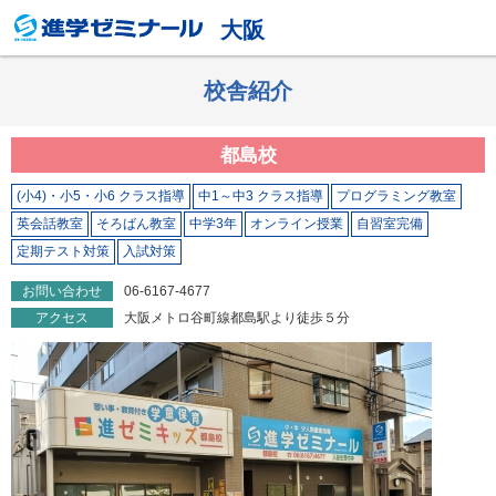
大阪
校舎紹介
都島校
(小4)・小5・小6 クラス指導
中1～中3 クラス指導
プログラミング教室
英会話教室
そろばん教室
中学3年
オンライン授業
自習室完備
定期テスト対策
入試対策
お問い合わせ
06-6167-4677
アクセス
大阪メトロ谷町線都島駅より徒歩５分