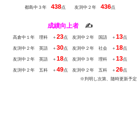
438
436
都島中３年
点 友渕中２年
点
成績向上者
✍
23
13
高倉中１年 理科 ＋
点 友渕中２年 国語 ＋
点
30
18
友渕中２年 英語 ＋
点 友渕中２年 社会 ＋
点
18
13
友渕中２年 英語 ＋
点 友渕中３年 理科 ＋
点
49
26
友渕中２年 五科 ＋
点 友渕中２年 五科 ＋
点
※判明し次第、随時更新予定