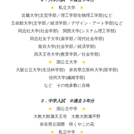
★
私立大学
★
近畿大学
(文芸学部／理工学部生物理工学部)など
立命館大学(文学部／経済学部／デザイン・アート学部)など
同志社大学(社会学部) 関西大学(システム理工学部)
同志社女子大学(薬学部／現代社会学部)
龍谷大学(社会学部／経済学部)
四天王寺大学(教育学部／社会学部)
★
国公立大学
★
大阪公立大学(生活科学部) 奈良県立医科大学(医学部)
信州大学(繊維学部)
など その他多数に合格
３．中学入試 ※過去３年分
★
国公立中学
★
大教大附属天王寺 大教大附属平野
奈良県立国際
咲くやこの花
★
私立中学
★