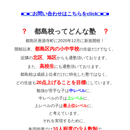
■□■□お問い合わせはこちらをclick□■□■
？
都島校ってどんな塾
？
都島区善源寺町に2020年12月に新規開校！
都島区内の小中学校
開校以来、
の生徒だけでなく、
北区
旭区
近隣の
、
からも通塾頂いております。
高校生
また、
にも通塾頂いております。
都島校は成績上位者だけに特化した塾ではなく、
20点上げることを目標
どの生徒も
にしています。
勉強が苦手な子は
中レベル
に、
中レベルの子は
上レベル
に、
上レベルの子は
最上位レベル
に、
と考えています。
それを実現するために、
10人程度の少人数制
集団指導では
で