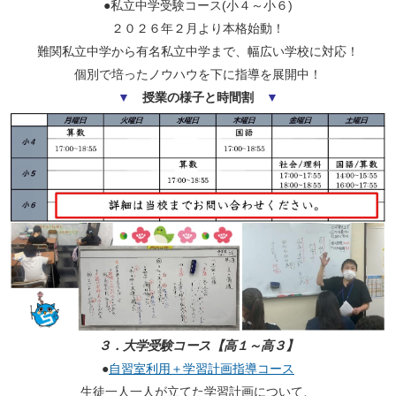
●私立中学受験コース(小４～小６)
２０２６年２月より本格始動！
難関私立中学から有名私立中学まで、幅広い学校に対応！
個別で培ったノウハウを下に指導を展開中！
▼
授業の様子と時間割
▼
３．大学受験コース【高１～高３】
●
自習室利用＋学習計画指導コース
生徒一人一人が立てた学習計画について、