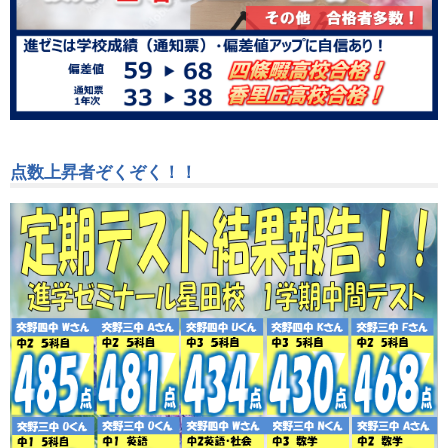
点数上昇者ぞくぞく！！