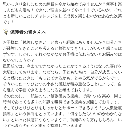
思いっきり楽しむための練習を今から始めてみませんか？何事も楽
しんだもん勝ち！できない理由を並べて今のままでいるのか、それ
とも新しいことにチャレンジをして成長を楽しむのかはあなた次第
です！
保護者の皆さんへ
お子様に「勉強しなさい」と言った経験はありませんか？自分たち
が経験してきたことを考えると勉強ができたほうがいいと感じるは
ずです。しかし、それがなかなかお子様に伝わらないとお悩みでは
ないでしょうか？
星田校では、今までできなかったことができるようになった喜びを
大切にしております。なぜなら、子どもたちは、自分が成長してい
ると感じたときに「もっとできるかも」とやる気がでるからです。
そういった一つひとつの小さな感動が積み重なることによって、自
ら進んで学習できるようになると考えております。
そのために、「私語のない緊張感ある授業」で集中力を高め、同じ
時間であっても多くの知識を獲得できる授業を展開しております。
そしてひとりひとりをしっかりとサポートできるよう「少人数徹底
指導」という体制をとっています。「何をしたらいいのかわからな
い」といった状態にならないように、宿題のやり方はもちろん、い
つすべきなのかなど細かく指導していきます。