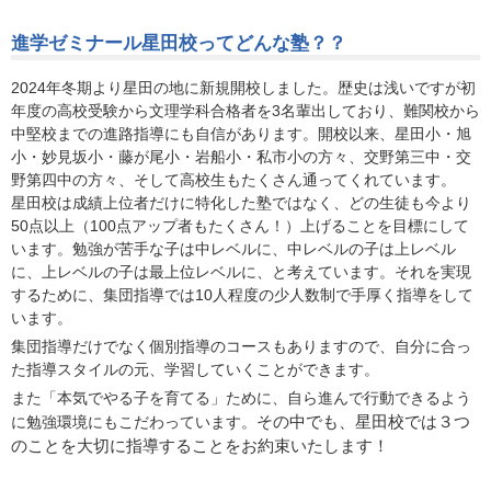
進学ゼミナール星田校ってどんな塾？？
2024年冬期より星田の地に新規開校しました。歴史は浅いですが初
年度の高校受験から文理学科合格者を3名輩出しており、難関校から
中堅校までの進路指導にも自信があります。開校以来、星田小・旭
小・妙見坂小・藤が尾小・岩船小・私市小の方々、交野第三中・交
野第四中の方々、そして高校生もたくさん通ってくれています。
星田校は成績上位者だけに特化した塾ではなく、どの生徒も今より
50点以上（100点アップ者もたくさん！）上げることを目標にして
います。勉強が苦手な子は中レベルに、中レベルの子は上レベル
に、上レベルの子は最上位レベルに、と考えています。それを実現
するために、集団指導では10人程度の少人数制で手厚く指導をして
います。
集団指導だけでなく個別指導のコースもありますので、自分に合っ
た指導スタイルの元、学習していくことができます。
また「本気でやる子を育てる」ために、自ら進んで行動できるよう
その中でも、星田校では３つ
に勉強環境にもこだわっています。
のことを大切に指導することをお約束いたします！