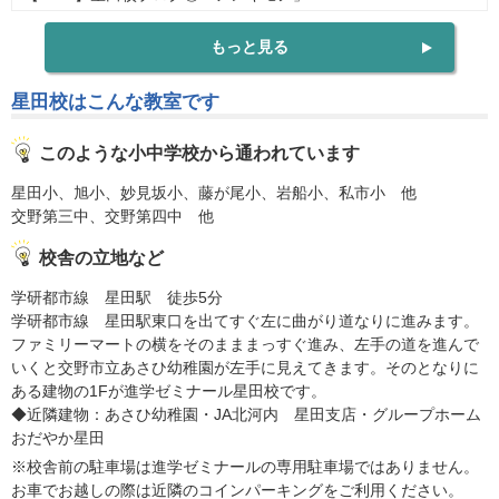
もっと見る
星田校はこんな教室です
このような小中学校から通われています
星田小、旭小、妙見坂小、藤が尾小、岩船小、私市小 他
交野第三中、交野第四中 他
校舎の立地など
学研都市線 星田駅 徒歩5分
学研都市線 星田駅東口を出てすぐ左に曲がり道なりに進みます。
ファミリーマートの横をそのまままっすぐ進み、左手の道を進んで
いくと交野市立あさひ幼稚園が左手に見えてきます。そのとなりに
ある建物の1Fが進学ゼミナール星田校です。
◆近隣建物：あさひ幼稚園・JA北河内 星田支店・グループホーム
おだやか星田
※校舎前の駐車場は進学ゼミナールの専用駐車場ではありません。
お車でお越しの際は近隣のコインパーキングをご利用ください。