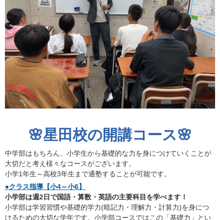
🌸星田校の開講コース🌸
中学部はもちろん、小学生から基礎的な力を身につけていくことが
大切だと考え様々なコースがございます。
小学1年生～高校3年生まで通塾することが可能です。
●クラス指導【小4～小6】
小学部は週2日で国語・算数・英語の主要科目を学べます！
小学部は学習習慣や基礎的学力(暗記力・理解力・計算力)を身につ
けるための大切な学年です。小学部コースではこの「基礎力」とい