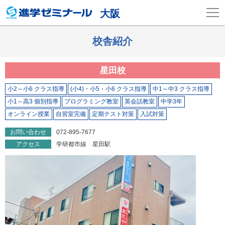
大阪
校舎紹介
星田校
小2～小6 クラス指導
(小4)・小5・小6 クラス指導
中1～中3 クラス指導
小1～高3 個別指導
プログラミング教室
英会話教室
中学3年
オンライン授業
自習室完備
定期テスト対策
入試対策
お問い合わせ
072-895-7677
アクセス
学研都市線 星田駅