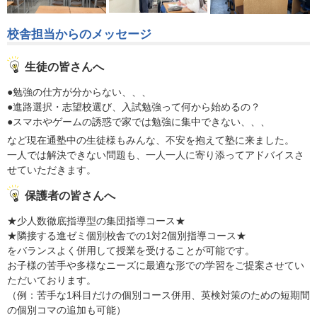
校舎担当からのメッセージ
生徒の皆さんへ
●勉強の仕方が分からない、、、
●進路選択・志望校選び、入試勉強って何から始めるの？
●スマホやゲームの誘惑で家では勉強に集中できない、、、
など現在通塾中の生徒様もみんな、不安を抱えて塾に来ました。
一人では解決できない問題も、一人一人に寄り添ってアドバイスさ
せていただきます。
保護者の皆さんへ
★少人数徹底指導型の集団指導コース★
★隣接する進ゼミ個別校舎での1対2個別指導コース★
をバランスよく併用して授業を受けることが可能です。
お子様の苦手や多様なニーズに最適な形での学習をご提案させてい
ただいております。
（例：苦手な1科目だけの個別コース併用、英検対策のための短期間
の個別コマの追加も可能）