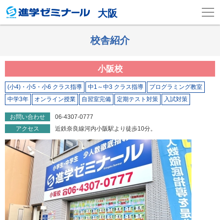
大阪
校舎紹介
小阪校
(小4)・小5・小6 クラス指導
中1～中3 クラス指導
プログラミング教室
中学3年
オンライン授業
自習室完備
定期テスト対策
入試対策
お問い合わせ
06-4307-0777
アクセス
近鉄奈良線河内小阪駅より徒歩10分。